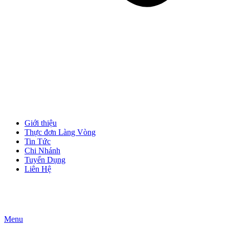
Giới thiệu
Thực đơn Làng Vòng
Tin Tức
Chi Nhánh
Tuyển Dụng
Liên Hệ
Menu