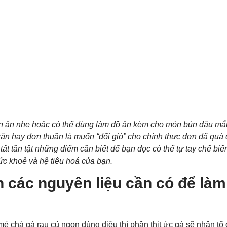
ón ăn nhẹ hoặc có thể dùng làm đồ ăn kèm cho món bún đậu mắ
ân hay đơn thuần là muốn “đổi gió” cho chính thực đơn đã quá
 tất tần tật những điểm cần biết để bạn đọc có thể tự tay chế b
sức khoẻ và hệ tiêu hoá của bạn.
 các nguyên liệu cần có để làm
ẻ chả gà rau củ ngon đúng điệu thì phần thịt ức gà sẽ nhân tố 