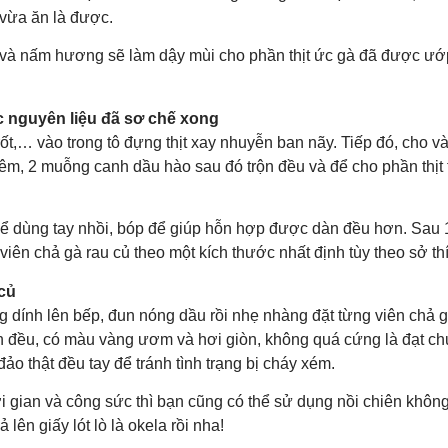
 vừa ăn là được.
à nấm hương sẽ làm dậy mùi cho phần thịt ức gà đã được ướp
 nguyên liệu đã sơ chế xong
rốt,… vào trong tô đựng thịt xay nhuyễn ban nãy. Tiếp đó, cho 
êm, 2 muỗng canh dầu hào sau đó trộn đều và để cho phần thịt 
thể dùng tay nhồi, bóp để giúp hỗn hợp được dàn đều hơn. Sau 
viên chả gà rau củ theo một kích thước nhất định tùy theo sở th
củ
 dính lên bếp, đun nóng dầu rồi nhẹ nhàng đặt từng viên chả g
n đều, có màu vàng ươm và hơi giòn, không quá cứng là đạt chu
ảo thật đều tay để tránh tình trạng bị cháy xém.
hời gian và công sức thì bạn cũng có thể sử dụng nồi chiên không
 lên giấy lót lò là okela rồi nha!