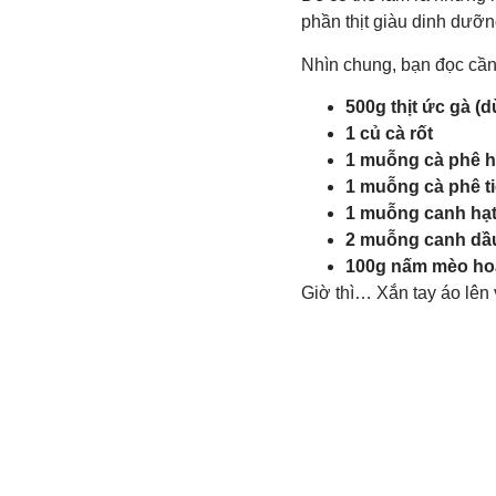
phần thịt giàu dinh dưỡng
Nhìn chung, bạn đọc cần
500g thịt ức gà (d
1 củ cà rốt
1 muỗng cà phê h
1 muỗng cà phê ti
1 muỗng canh hạ
2 muỗng canh dầ
100g nấm mèo h
Giờ thì… Xắn tay áo lên 