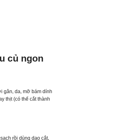
au củ ngon
ợi gân, da, mỡ bám dính
 thịt (có thể cắt thành
 sạch rồi dùng dao cắt,