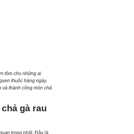
m tôm cho những ai
 quen thuộc hàng ngày.
iến và thành công món chả
 chả gà rau
quan trọng nhất. Đây là