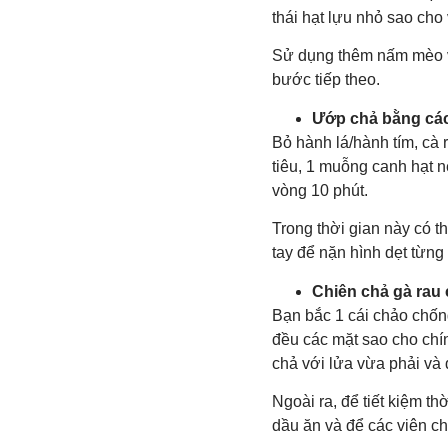
thái hạt lựu nhỏ sao cho
Sử dụng thêm nấm mèo v
bước tiếp theo.
Ướp chả bằng các
Bỏ hành lá/hành tím, cà 
tiêu, 1 muỗng canh hạt n
vòng 10 phút.
Trong thời gian này có 
tay để nặn hình dẹt từng 
Chiên chả gà rau 
Bạn bắc 1 cái chảo chống
đều các mặt sao cho chí
chả với lửa vừa phải và đ
Ngoài ra, để tiết kiệm t
dầu ăn và để các viên chả