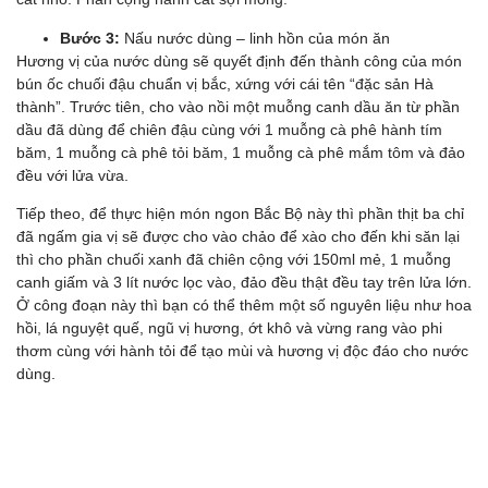
Bước 3:
Nấu nước dùng – linh hồn của món ăn
Hương vị của nước dùng sẽ quyết định đến thành công của món
bún ốc chuối đậu chuẩn vị bắc, xứng với cái tên “đặc sản Hà
thành”. Trước tiên, cho vào nồi một muỗng canh dầu ăn từ phần
dầu đã dùng để chiên đậu cùng với 1 muỗng cà phê hành tím
băm, 1 muỗng cà phê tỏi băm, 1 muỗng cà phê mắm tôm và đảo
đều với lửa vừa.
Tiếp theo, để thực hiện món ngon Bắc Bộ này thì phần thịt ba chỉ
đã ngấm gia vị sẽ được cho vào chảo để xào cho đến khi săn lại
thì cho phần chuối xanh đã chiên cộng với 150ml mẻ, 1 muỗng
canh giấm và 3 lít nước lọc vào, đảo đều thật đều tay trên lửa lớn.
Ở công đoạn này thì bạn có thể thêm một số nguyên liệu như hoa
hồi, lá nguyệt quế, ngũ vị hương, ớt khô và vừng rang vào phi
thơm cùng với hành tỏi để tạo mùi và hương vị độc đáo cho nước
dùng.