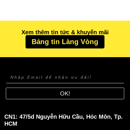
Xem thêm tin tức & khuyến mãi
Bảng tin Làng Vòng
OK!
CN1: 47/5d Nguyễn Hữu Cầu, Hóc Môn
,
Tp.
HCM