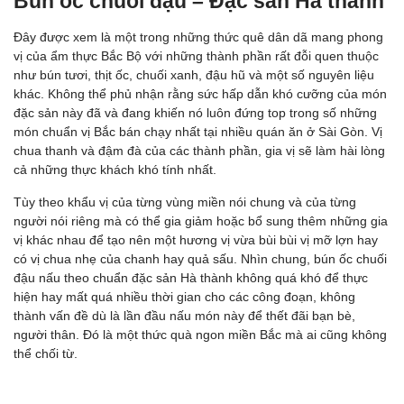
Bún ốc chuối đậu – Đặc sản Hà thành
Đây được xem là một trong những thức quê dân dã mang phong
vị của ẩm thực Bắc Bộ với những thành phần rất đỗi quen thuộc
như bún tươi, thịt ốc, chuối xanh, đậu hũ và một số nguyên liệu
khác. Không thể phủ nhận rằng sức hấp dẫn khó cưỡng của món
đặc sản này đã và đang khiến nó luôn đứng top trong số những
món chuẩn vị Bắc bán chạy nhất tại nhiều quán ăn ở Sài Gòn. Vị
chua thanh và đậm đà của các thành phần, gia vị sẽ làm hài lòng
cả những thực khách khó tính nhất.
Tùy theo khẩu vị của từng vùng miền nói chung và của từng
người nói riêng mà có thể gia giảm hoặc bổ sung thêm những gia
vị khác nhau để tạo nên một hương vị vừa bùi bùi vị mỡ lợn hay
có vị chua nhẹ của chanh hay quả sấu. Nhìn chung, bún ốc chuối
đậu nấu theo chuẩn đặc sản Hà thành không quá khó để thực
hiện hay mất quá nhiều thời gian cho các công đoạn, không
thành vấn đề dù là lần đầu nấu món này để thết đãi bạn bè,
người thân. Đó là một thức quà ngon miền Bắc mà ai cũng không
thể chối từ.