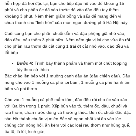
hỗn hợp đã hơi đặc lại, bạn cho tiếp đậu hũ vào để khoảng 15
phút và cho phần ốc đã xào trước đó vào đảo đều tay thêm
khoảng 3 phút. Nêm thêm giấm bỗng và sấu để mang đến vị
chua thanh cho “linh hồn” của món ngon đường phố Hà Nội này.
Cuối cùng bạn cho phần chuối dằm và đậu phộng giã nhỏ vào,
đảo đều, nấu thêm 3 phút nữa. Nêm nếm gia vị lại cho vừa ăn rồi
cho phần rau thơm đã cắt cùng 1 trái ớt cắt nhỏ vào, đảo đều và
tắt bếp.
Bước 4:
Trình bày thành phẩm và thêm một chút topping
tùy theo sở thích
Bắc chảo lên bếp với 1 muỗng canh dầu ăn (dầu chiên đậu). Dầu
nóng cho vào 1 muỗng cà phê tỏi băm, 1 muỗng cà phê hành tím
băm và phi thơm.
Cho vào 1 muỗng cà phê mắm tôm, đảo đều rồi cho ốc vào xào
với lửa lớn trong 1 phút. Xếp bún vào tô, thêm ốc, đậu, chuối và
rau thơm, chan nước dùng và thưởng thức. Bún ốc chuối đậu đặc
sản Hà thành chuẩn vị miền Bắc sẽ ngon nhất khi ăn vào lúc
chúng còn nóng hổi, ăn kèm với các loại rau thơm như húng quế,
tía tô, lá lốt, kinh giới,…