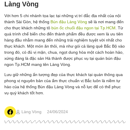
Làng Vòng
Với hơn 5 chi nhánh tọa lạc tại những vị trí đắc địa nhất của nội
thành Sài Gòn, hệ thống
Bún đậu Làng Vòng
sẽ là nơi mang đến
cho thực khách những tô
bún ốc chuối đậu ngon tại Tp.HCM
. Từ
quá trình chế biến cho đến thành phẩm đều được xem là ưu tiên
hàng đầu nhằm mang đến những trải nghiệm tuyệt vời nhất cho
thực khách. Một món ăn thôi, mà như gói cả làng quê Bắc Bộ vào
trong đó, có đủ vị mặn, chua, ngọt dung hòa một cách hoàn hảo,
xứng đáng là đặc sản Hà thành được phục vụ tại quán bún đậu
ngon Tp.HCM mang tên Làng Vòng.
Lưu giữ những ấn tượng đẹp của thực khách tại quán thông qua
phong vị nguyên bản của ẩm thực chuẩn vị Bắc luôn là niềm tự
hào của hệ thống Bún đậu Làng Vòng và nỗ lực để có thể phục
vụ quý khách tốt hơn.
Làng Vòng
24/06/2024