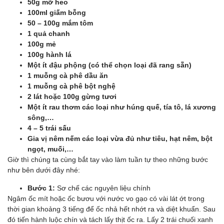
50g mỡ heo
100ml giấm bỗng
50 – 100g mắm tôm
1 quả chanh
100g mẻ
100g hành lá
Một ít đậu phộng (có thể chọn loại đã rang sẵn)
1 muỗng cà phê dầu ăn
1 muỗng cà phê bột nghệ
2 lát hoặc 100g gừng tươi
Một ít rau thơm các loại như húng quế, tía tô, lá xương
sông,…
4 – 5 trái sấu
Gia vị nêm nếm các loại vừa đủ như tiêu, hạt nêm, bột
ngọt, muối,…
Giờ thì chúng ta cùng bắt tay vào làm tuần tự theo những bước
như bên dưới đây nhé:
Bước 1:
Sơ chế các nguyên liệu chính
Ngâm ốc mít hoặc ốc bươu với nước vo gạo có vài lát ớt trong
thời gian khoảng 3 tiếng để ốc nhả hết nhớt ra và diệt khuẩn. Sau
đó tiến hành luộc chín và tách lấy thịt ốc ra. Lấy 2 trái chuối xanh