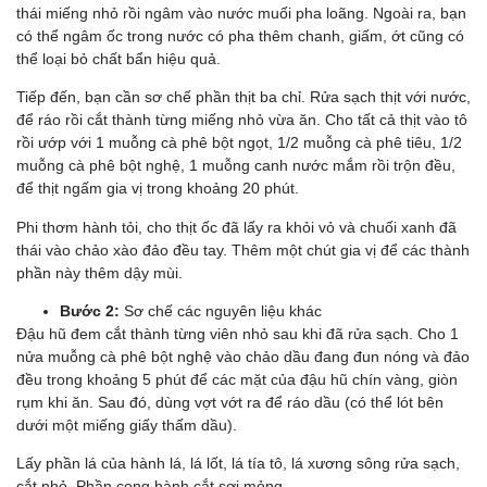
thái miếng nhỏ rồi ngâm vào nước muối pha loãng. Ngoài ra, bạn
có thể ngâm ốc trong nước có pha thêm chanh, giấm, ớt cũng có
thể loại bỏ chất bẩn hiệu quả.
Tiếp đến, bạn cần sơ chế phần thịt ba chỉ. Rửa sạch thịt với nước,
để ráo rồi cắt thành từng miếng nhỏ vừa ăn. Cho tất cả thịt vào tô
rồi ướp với 1 muỗng cà phê bột ngọt, 1/2 muỗng cà phê tiêu, 1/2
muỗng cà phê bột nghệ, 1 muỗng canh nước mắm rồi trộn đều,
để thịt ngấm gia vị trong khoảng 20 phút.
Phi thơm hành tỏi, cho thịt ốc đã lấy ra khỏi vỏ và chuối xanh đã
thái vào chảo xào đảo đều tay. Thêm một chút gia vị để các thành
phần này thêm dậy mùi.
Bước 2:
Sơ chế các nguyên liệu khác
Đậu hũ đem cắt thành từng viên nhỏ sau khi đã rửa sạch. Cho 1
nửa muỗng cà phê bột nghệ vào chảo dầu đang đun nóng và đảo
đều trong khoảng 5 phút để các mặt của đậu hũ chín vàng, giòn
rụm khi ăn. Sau đó, dùng vợt vớt ra để ráo dầu (có thể lót bên
dưới một miếng giấy thấm dầu).
Lấy phần lá của hành lá, lá lốt, lá tía tô, lá xương sông rửa sạch,
cắt nhỏ. Phần cọng hành cắt sợi mỏng.