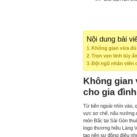
Nội dung bài vi
Không gian vừa đủ 
Trọn vẹn tinh túy 
Đội ngũ nhân viên 
Không gian 
cho gia đìn
Từ bên ngoài nhìn vào, 
vực sơ chế, nấu nướng đ
món Bắc tại Sài Gòn thu
logo thương hiệu Làng V
tạo nên sự đồng điệu nh