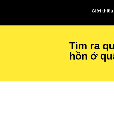
Giới thiệu
Tìm ra q
hồn ở qu