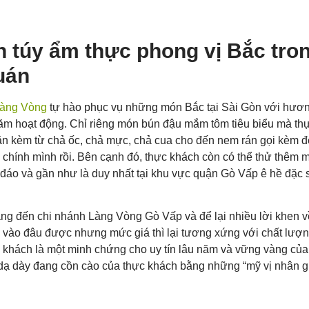
h túy ẩm thực phong vị Bắc tro
uán
Làng Vòng
tự hào phục vụ những món Bắc tại Sài Gòn với hươn
ăm hoạt động. Chỉ riêng món bún đậu mắm tôm tiêu biểu mà thự
 ăn kèm từ chả ốc, chả mực, chả cua cho đến nem rán gọi kèm đ
chính mình rồi. Bên cạnh đó, thực khách còn có thể thử thêm 
 đáo và gần như là duy nhất tại khu vực quận Gò Vấp ê hề đặc
àng đến chi nhánh Làng Vòng Gò Vấp và để lại nhiều lời khen v
 vào đâu được nhưng mức giá thì lại tương xứng với chất lượ
c khách là một minh chứng cho uy tín lâu năm và vững vàng c
ầy dạ dày đang cồn cào của thực khách bằng những “mỹ vị nhân 