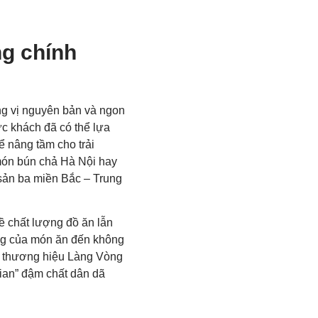
ng chính
g vị nguyên bản và ngon
c khách đã có thể lựa
ể nâng tầm cho trải
món bún chả Hà Nội hay
 sản ba miền Bắc – Trung
ề chất lượng đồ ăn lẫn
ng của món ăn đến không
ủa thương hiệu Làng Vòng
gian” đậm chất dân dã