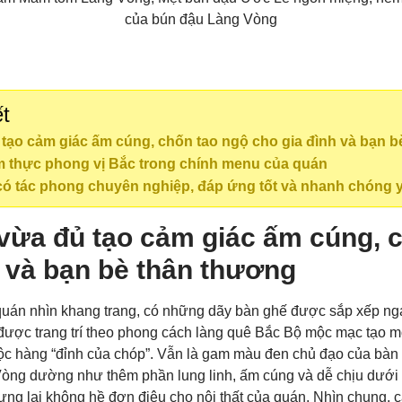
ết
tạo cảm giác ấm cúng, chốn tao ngộ cho gia đình và bạn 
ẩm thực phong vị Bắc trong chính menu của quán
có tác phong chuyên nghiệp, đáp ứng tốt và nhanh chóng 
vừa đủ tạo cảm giác ấm cúng, 
h và bạn bè thân thương
quán nhìn khang trang, có những dãy bàn ghế được sắp xếp nga
ược trang trí theo phong cách làng quê Bắc Bộ mộc mạc tạo m
ộc hàng “đỉnh của chóp”. Vẫn là gam màu đen chủ đạo của bàn
òng dường như thêm phần lung linh, ấm cúng và dễ chịu dưới
ưng lại không hề đơn điệu cho nội thất của quán. Nhìn chung, 