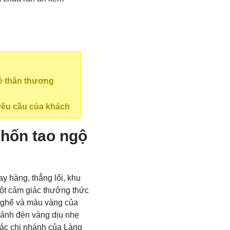
bè thân thương
yêu cầu của khách
chốn tao ngộ
y hàng, thẳng lối, khu
ột cảm giác thưởng thức
 ghế và màu vàng của
 ánh đèn vàng dịu nhẹ
các chi nhánh của Làng