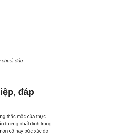
 chuối đậu
iệp, đáp
ững thắc mắc của thực
 ấn tượng nhất định trong
 mòn cổ hay bức xúc do